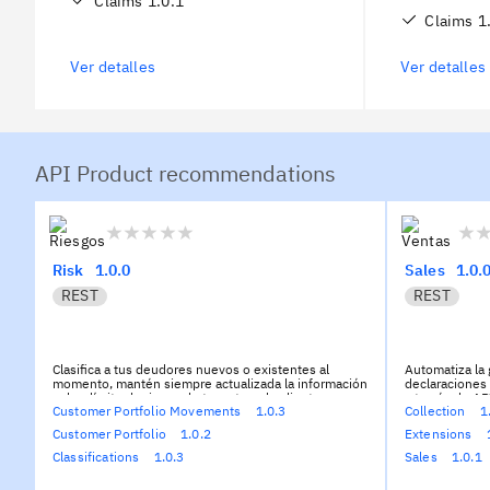
Claims
1.0.1
/contracts/{contractNo}/dossiers/{dossi
Claims
1
erNo}/non-payments This app allows
non-payments list of a dossier.
Ver detalles
Ver detalles
API Product recommendations
Consultation of a non-payment, GET
/contracts/{contractNo}/dossiers/{dossi
erNo}/non-payments/{internalNo} This
Risk
1.0.0
app allows nonpayment consult.
Sales
1.0.
REST
REST
Clasifica a tus deudores nuevos o existentes al
Automatiza la g
momento, mantén siempre actualizada la información
declaraciones 
sobre límite de riesgo de tu cartera de clientes
a través de AP
Customer Portfolio Movements
1.0.3
Collection
1
asegurados y automatiza todas las funcionalidades
List of settlements, GET
-
Sales
permite
que necesites.
Customer Portfolio
1.0.2
Extensions
póliza, obten
/contracts/{contractNo}
-
Classifications
te permite solicitar clasificaciones
de la tarifica
Classifications
1.0.3
Sales
1.0.1
de tus nuevos clientes, así como modificar o cancelar
declarada como
los ya existentes mediante las peticiones POST y
notificación a