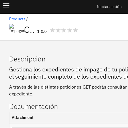
Pasar
Menú principal
Alternar navegación
al
Iniciar sesión
Iniciar 
contenido
principal
/
Products
Claims
1.0.0
Descripción
Gestiona los expedientes de impago de tu póli
el seguimiento completo de los expedientes de
A través de las distintas peticiones GET podrás consultar
expediente.
Documentación
Attachment